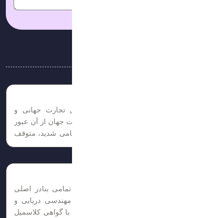
امتیاز شما:
آخرین مقالات
باربری در جنگ دور زدن بحران در تنگه
تنگه هرمز یکی از حیاتی‌ترین شاهراه‌های تجارت جهانی و
ترانزیت انرژی است که بخش عظیمی از نفت جهان از آن عبور
می‌کند. در شرایط بروز جنگ یا تنش‌های نظامی شدید، متوقف
کردن کامل جریان تجارت برای اقتصاد جهانی غیرممکن است....
تعمیرات شناور های تجاری
تاسیسات کارگاهی مجهز و تایید شده در تمامی بنادر اصلی
جنوب ایران، دبی و هند با تجربه فراوان مهندسی دریایی و
صنایع.بازرسی و تعمیر قطعات اصلی موتور با گواهی کلاسمیل