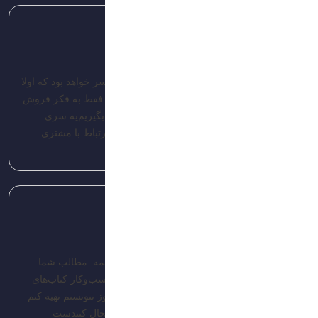
admin-brandis
تاریخ: 1403/04/16
رابطه طولانی مدت با مشتری زمانی میسر خواهد بود که اولا
کالای با کیفیت به مشتری ارائه بشه ثانیا فقط به فکر فروش
نباشیم یعنی سود مشتری رو هم در نظر بگیریم یه سری
خدمات پس از فروش سبب خواهد شد ارتباط با مشتری
حفظ بشه
پاسخ
admin-brandis
تاریخ: 1403/04/16
بازاریابی برای جذب مشتری و برندینگ خیلی مهمه. مطالب شما
خیلی جامع بود ممنونم واقعا.اتفاقا تو دانشگاه کسب‌وکار کتاب‌های
بازاریابی کاتلر معرفی شده بود که متاسفانه هنوز نتونستم تهیه کنم
اما اینکه مطالب شما جامع و مفیدن خیلی خوشحال کنندست