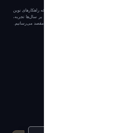
شرکت آرین حمل خلیج فارس، پیشرو در ارائه راهکارهای نوین
لجستیک و حمل و نقل بین‌المللی. ما با تکیه بر سال‌ها تجربه،
محموله شما را با امنیت و سرعت از مبدا به مقصد می‌رسانیم.
دسترسی سریع
درباره آرین حمل
تماس با ما
خدمات آرین حمل
مجله لجستیک (بلاگ)
گواهینامه‌ها و افتخارات