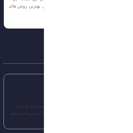
روش تغییر فونت وردپرس را توضیح داده‌ایم. بهترین روش های
ثبت شده برای کسب درآمد فروش دامنه...
زمان مطالعه: 5 دقیقه
نظرات
پاسخ
admin-brandis
تاریخ: 1403/04/16
مفید بود واقعا مرسی دنبال یک مجموعه خوب بودم برای طراحی
برندبوک که آژانس برندیس این خدمات رو انجام میداد و باعث کمک
خیلی زیادی به من شد