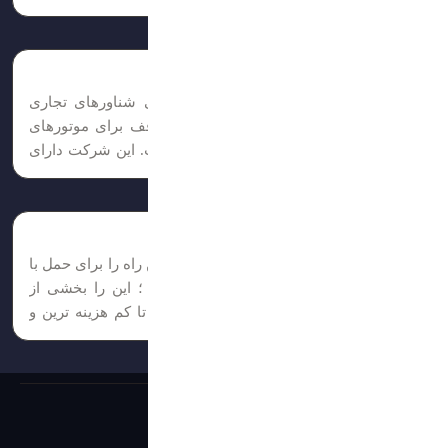
لنگ، بلوک سیلندر، پوشش سیلندر، شاتون، پیستون، میله
پیستون، دوک...
قطعات شناور
فروش قطعات یدکی موتور اصلی و فرعی شناورهای تجاری
لوازم یدکی آرین ترانس یک راه حل یک توقف برای موتورهای
دریایی و لوازم یدکی موتورهای دریایی است. این شرکت دارای
تخصص و تجربه چندین ساله است. ما موتورهای دریایی جدید،...
مشاوره حمل ونقل
نسبت به نوع کالا, وقت و هزینه شما ؛ بهترین راه را برای حمل با
کمترین ریسک در اختیار شما قرار میدهیم ؛ این را بخشی از
وظیفه خود در قبال هموطنان خود میدانیم تا کم هزینه ترین و
مناسب...