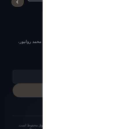
WQA
اطلاعات ارتباطی
تهران،جردن ، خیابان ولیعصر ، خیابان شهید محمد روانپور،
پلاک ۲۷۱۳، مجتمع جم، طبقه نهم، واحد ۲
۰۲۱ - 79343
عضویت در خبرنامه برای اطلاع از نرخ‌ها:
ثبت
© ۲۰۲۴ شرکت آرین حمل خلیج فارس. تمامی حقوق محفوظ است.