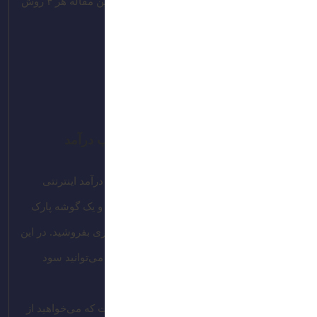
ظاهر سایت‌تان را بهتر و چشمگیرتر کند. در این مقاله هر ۴ روش
تغییر فونت وردپرس را توضیح داده‌ایم.
مورد 1
مورد 2
مورد 3
کپشن تصویر
بهترین روش های ثبت شده برای کسب درآمد
فروش دامنه یکی از ساده‌ترین راه‌های کسب درآمد اینترنتی
است! کافی است دامنه‌های باارزش را بخرید و یک گوشه پارک
کنید و در زمان مناسب، آن‌ها را با قیمت بالاتری بفروشید. در این
مقاله، از نکات ریزی گفتیم که با رعایت آن‌‌ها می‌توانید سود
بیشتری به جیب بزنید.
نخستین قدم در این فرایند، پارک دامنه‌ای است که می‌خواهید از