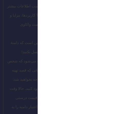
فروش آن سود کنید. پیشنهاد می‌کنیم برای کسب اطلاعات بیشتر
دربارۀ این مفهوم، مقالۀ “پارک دامنه چیست؟ کاربردها، مزایا و
معایب پارک دامین” را بخوانید؛ چون اینجا فرصت واکاوی
موشکافانۀ آن را نداریم.
ولی اگر به‌طور کلی بخواهیم بگوییم، منظور این است که دامنۀ
مد نظر خود را بخرید و آن را به هیچ سایتی متصل نکنید!
وقتی دامنه‌ای را پارک می‌کنید، خیالتان راحت می‌شود که شخص
دیگری نمی‌تواند آن را برای خود ثبت کند و زمانی که قصد تهیه
کردن آن را دارید، با پیامی مشابه پیام زیر مواجه نخواهید شد:
فرض می‌گیریم که توانسته‌اید دامنه را از آن خود کنید. حالا وقت
قیمت‌گذاری روی آن است. طبیعتاً برای اینکه قیمت درستی
تعیین کنید، باید اطلاعات لازم دربارۀ ارزش و اعتبار دامنه را به