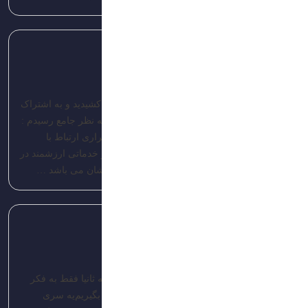
پاسخ
admin-brandis
تاریخ: 1403/04/16
با سلان و تشکر از مطالب با ارزشی که زحمت کشیدید و به اشتراک
گذاشتید بنده از مجموع مطالب فوق به تعرفی به نظر جامع رسیدم :
بازاریابی یعنی ایجاد تجارب وسوسه انگیز با برقراری ارتباط با
مخاطبین، به هدف معرفی و آگاهی محصولات و خدماتی ارزشمند در
مقایسه با رقبا و در دراز مدت در جهت رفع نیازشان می باشد …
پاسخ
مدیریت
تاریخ: 1403/04/16
د بود که اولا کالای با کیفیت به مشتری ارائه بشه ثانیا فقط به فکر
فروش نباشیم یعنی سود مشتری رو هم در نظر بگیریم یه سری