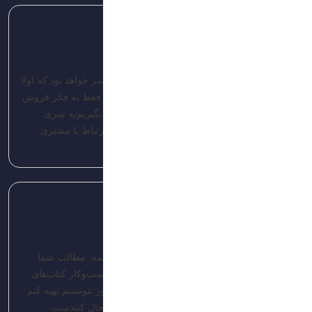
admin-brandis
تاریخ: 1403/04/16
رابطه طولانی مدت با مشتری زمانی میسر خواهد بود که اولا
کالای با کیفیت به مشتری ارائه بشه ثانیا فقط به فکر فروش
نباشیم یعنی سود مشتری رو هم در نظر بگیریم یه سری
خدمات پس از فروش سبب خواهد شد ارتباط با مشتری
حفظ بشه
پاسخ
admin-brandis
تاریخ: 1403/04/16
بازاریابی برای جذب مشتری و برندینگ خیلی مهمه. مطالب شما
خیلی جامع بود ممنونم واقعا.اتفاقا تو دانشگاه کسب‌وکار کتاب‌های
بازاریابی کاتلر معرفی شده بود که متاسفانه هنوز نتونستم تهیه کنم
اما اینکه مطالب شما جامع و مفیدن خیلی خوشحال کنندست