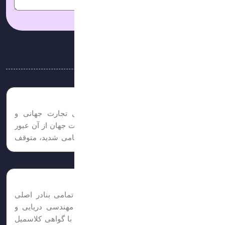
امتیاز شما:
آخرین مقالات
باربری در جنگ دور زدن بحران در تنگه
تنگه هرمز یکی از حیاتی‌ترین شاهراه‌های تجارت جهانی و
ترانزیت انرژی است که بخش عظیمی از نفت جهان از آن عبور
می‌کند. در شرایط بروز جنگ یا تنش‌های نظامی شدید، متوقف
کردن کامل جریان تجارت برای اقتصاد جهانی غیرممکن است....
تعمیرات شناور های تجاری
تاسیسات کارگاهی مجهز و تایید شده در تمامی بنادر اصلی
جنوب ایران، دبی و هند با تجربه فراوان مهندسی دریایی و
صنایع.بازرسی و تعمیر قطعات اصلی موتور با گواهی کلاسمیل