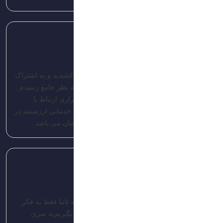
پاسخ
admin-brandis
تاریخ: 1403/04/16
با سلان و تشکر از مطالب با ارزشی که زحمت کشیدید و به اشتراک
گذاشتید بنده از مجموع مطالب فوق به تعرفی به نظر جامع رسیدم :
بازاریابی یعنی ایجاد تجارب وسوسه انگیز با برقراری ارتباط با
مخاطبین، به هدف معرفی و آگاهی محصولات و خدماتی ارزشمند در
مقایسه با رقبا و در دراز مدت در جهت رفع نیازشان می باشد …
پاسخ
مدیریت
تاریخ: 1403/04/16
د بود که اولا کالای با کیفیت به مشتری ارائه بشه ثانیا فقط به فکر
فروش نباشیم یعنی سود مشتری رو هم در نظر بگیریم یه سری