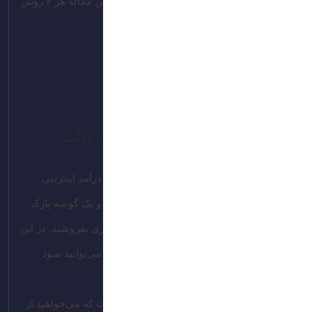
ظاهر سایت‌تان را بهتر و چشمگیرتر کند. در این مقاله هر ۴ روش
تغییر فونت وردپرس را توضیح داده‌ایم.
مورد 1
مورد 2
مورد 3
کپشن تصویر
بهترین روش های ثبت شده برای کسب درآمد
فروش دامنه یکی از ساده‌ترین راه‌های کسب درآمد اینترنتی
است! کافی است دامنه‌های باارزش را بخرید و یک گوشه پارک
کنید و در زمان مناسب، آن‌ها را با قیمت بالاتری بفروشید. در این
مقاله، از نکات ریزی گفتیم که با رعایت آن‌‌ها می‌توانید سود
بیشتری به جیب بزنید.
نخستین قدم در این فرایند، پارک دامنه‌ای است که می‌خواهید از