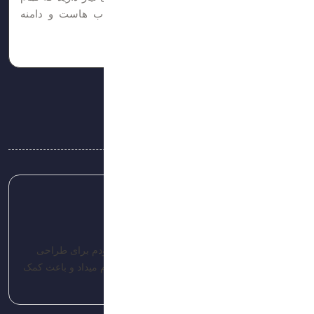
فایل‌ها را روی آن ذخیره کنید. نحوه انتخاب هاست و دامنه
فروش دامنه یکی از ساده‌ترین راه‌های...
زمان مطالعه: 8 دقیقه
نظرات
پاسخ
admin-brandis
تاریخ: 1403/04/16
مفید بود واقعا مرسی دنبال یک مجموعه خوب بودم برای طراحی
برندبوک که آژانس برندیس این خدمات رو انجام میداد و باعث کمک
خیلی زیادی به من شد