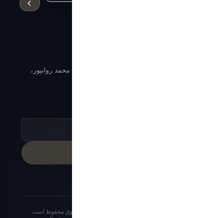
WQA
اطلاعات ارتباطی
تهران،جردن ، خیابان ولیعصر ، خیابان شهید محمد روانپور،
پلاک ۲۷۱۳، مجتمع جم، طبقه نهم، واحد ۲
۰۲۱ - 79343
عضویت در خبرنامه برای اطلاع از نرخ‌ها:
ثبت
© ۲۰۲۴ شرکت آرین حمل خلیج فارس. تمامی حقوق محفوظ است.