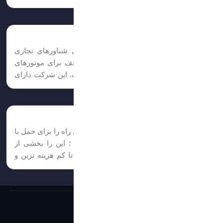
لنگ، بلوک سیلندر، پوشش سیلندر، شاتون، پیستون، میله
پیستون، دوک...
قطعات شناور
فروش قطعات یدکی موتور اصلی و فرعی شناورهای تجاری
لوازم یدکی آرین ترانس یک راه حل یک توقف برای موتورهای
دریایی و لوازم یدکی موتورهای دریایی است. این شرکت دارای
تخصص و تجربه چندین ساله است. ما موتورهای دریایی جدید،...
مشاوره حمل ونقل
نسبت به نوع کالا, وقت و هزینه شما ؛ بهترین راه را برای حمل با
کمترین ریسک در اختیار شما قرار میدهیم ؛ این را بخشی از
وظیفه خود در قبال هموطنان خود میدانیم تا کم هزینه ترین و
مناسب...