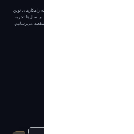
شرکت آرین حمل خلیج فارس، پیشرو در ارائه راهکارهای نوین
لجستیک و حمل و نقل بین‌المللی. ما با تکیه بر سال‌ها تجربه،
محموله شما را با امنیت و سرعت از مبدا به مقصد می‌رسانیم.
دسترسی سریع
درباره آرین حمل
تماس با ما
خدمات آرین حمل
مجله لجستیک (بلاگ)
گواهینامه‌ها و افتخارات