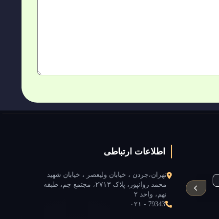
اطلاعات ارتباطی
تهران،جردن ، خیابان ولیعصر ، خیابان شهید
محمد روانپور، پلاک ۲۷۱۳، مجتمع جم، طبقه
نهم، واحد ۲
WQA
Golden State university
۰۲۱ - 79343