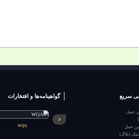
ی سریع
گواهینامه‌ها و افتخارات
ین حمل
WQA
SwissCert
ین حمل
یک (بلاگ)