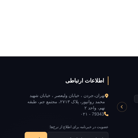
اطلاعات ارتباطی
تهران،جردن ، خیابان ولیعصر ، خیابان شهید
محمد روانپور، پلاک ۲۷۱۳، مجتمع جم، طبقه
نهم، واحد ۲
WQA
۰۲۱ - 79343
Golden State university
عضویت در خبرنامه برای اطلاع از نرخ‌ها: