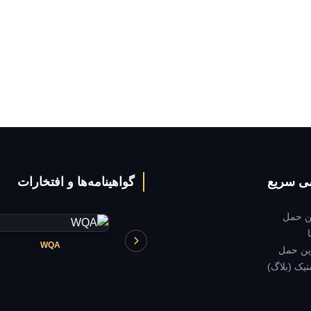
ی سریع
گواهینامه‌ها و افتخارات
ین حمل
WQA
SwissCert
ین حمل
یک (بلاگ)