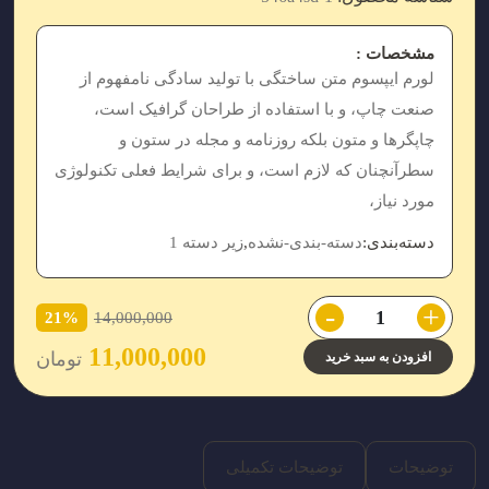
مشخصات :
لورم ایپسوم متن ساختگی با تولید سادگی نامفهوم از
صنعت چاپ، و با استفاده از طراحان گرافیک است،
چاپگرها و متون بلکه روزنامه و مجله در ستون و
سطرآنچنان که لازم است، و برای شرایط فعلی تکنولوژی
مورد نیاز،
دسته‌بندی:
دسته-بندی-نشده
,
زیر دسته 1
-
+
21%
14,000,000
11,000,000
تومان
افزودن به سبد خرید
توضیحات
توضیحات تکمیلی