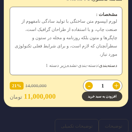
مشخصات :
لورم ایپسوم متن ساختگی با تولید سادگی نامفهوم از
صنعت چاپ، و با استفاده از طراحان گرافیک است،
چاپگرها و متون بلکه روزنامه و مجله در ستون و
سطرآنچنان که لازم است، و برای شرایط فعلی تکنولوژی
مورد نیاز،
دسته‌بندی:
دسته-بندی-نشده
,
زیر دسته 1
-
+
21%
14,000,000
11,000,000
تومان
افزودن به سبد خرید
توضیحات
توضیحات تکمیلی